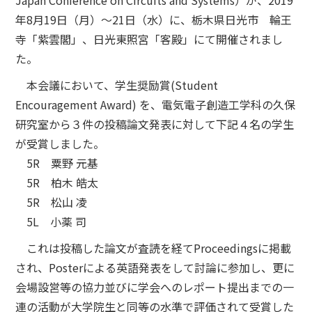
Japan Conference on Circuits and Systems）が、2019
年8月19日（月）～21日（水）に、栃木県日光市 輪王
寺「紫雲閣」、日光東照宮「客殿」にて開催されまし
た。
本会議において、学生奨励賞(Student
Encouragement Award) を、電気電子創造工学科の久保
研究室から３件の投稿論文発表に対して下記４名の学生
が受賞しました。
5R 粟野 元基
5R 柏木 皓太
5R 松山 凌
5L 小薬 司
これは投稿した論文が査読を経てProceedingsに掲載
され、Posterによる英語発表をして討論に参加し、更に
会場設営等の協力並びに学会へのレポート提出までの一
連の活動が大学院生と同等の水準で評価されて受賞した