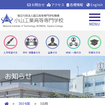
お問合せ
アクセス
各種情報
English
MENU
入学希望の方
学生･保護者の方
企業の方
地域･一般の方
卒業生の方
お知らせ
>
2019年
> 10月