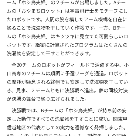
ーム「ホシ鳥夫婦」の２チームが出場しました。Aチー
ムの「おやまちロケット」は宇宙飛行士をモチーフにし
たロボットです。人間の腕を模したアーム機構を自在に
操ることで洗濯物を干していく作戦です。一方、Bチー
ムの「ホシ鳥夫婦」はキツツキに見立てた可愛らしいロ
ボットです。緻密に計算されたプログラムはたくさんの
洗濯物を安定して干すことができます。
全20チームのロボットがフィールドで活躍する中、小
山高専の２チームは順調に予選リーグを通過。ロボット
の摩耗が懸念される終盤でも安定して洗濯物を干してい
き、見事、２チームともに決勝戦へ進出。夢の同校対決
が決勝の舞台で繰り広げられました。
決勝戦では、Bチームの「ホシ鳥夫婦」が持ち前の安
定した動作ですべての洗濯物を干すことに成功。関東甲
信越地区の代表としての実力を遺憾なく発揮しました。
Aチームの「おやまちロケット」も、製作チームの悲願